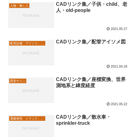
CADリンク集／子供・child、老
人物・働く人
人・old-people
2021.05.27
CADリンク集／配管アイソメ図
配管設備 アイソメ、メーター
2021.04.18
CADリンク集／座標変換、世界
図形サイン
測地系と緯度経度
2021.05.22
CADリンク集／散水車・
運搬車両 トラック、点検車
sprinkler-truck