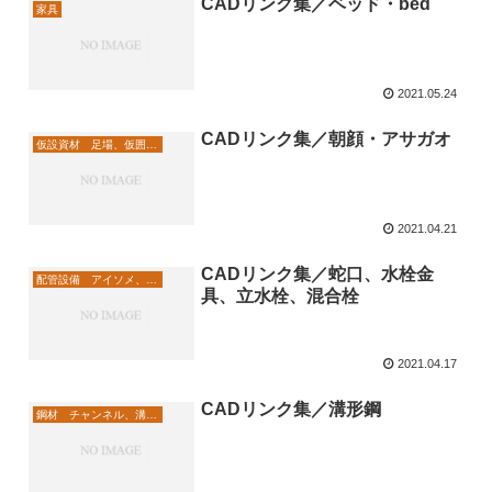
CADリンク集／ベッド・bed
家具
2021.05.24
CADリンク集／朝顔・アサガオ
仮設資材 足場、仮囲い、立ち馬
2021.04.21
CADリンク集／蛇口、水栓金
配管設備 アイソメ、メーター
具、立水栓、混合栓
2021.04.17
CADリンク集／溝形鋼
鋼材 チャンネル、溝形鋼