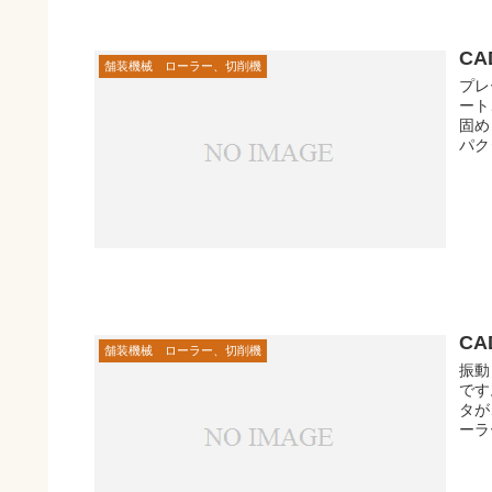
C
舗装機械 ローラー、切削機
プレ
ート
固め
パク
C
舗装機械 ローラー、切削機
振動
です
タが
ーラ