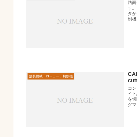
路面
す。
タが
削機
CA
舗装機械 ローラー、切削機
cut
コン
イト
を切
グマ