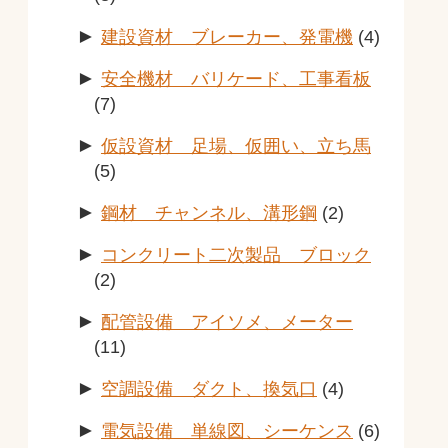
►
建設資材 ブレーカー、発電機
(4)
►
安全機材 バリケード、工事看板
(7)
►
仮設資材 足場、仮囲い、立ち馬
(5)
►
鋼材 チャンネル、溝形鋼
(2)
►
コンクリート二次製品 ブロック
(2)
►
配管設備 アイソメ、メーター
(11)
►
空調設備 ダクト、換気口
(4)
►
電気設備 単線図、シーケンス
(6)