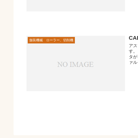
C
舗装機械 ローラー、切削機
アス
す。
タが
ァル