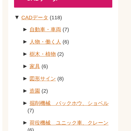
▼
CADデータ
(118)
►
自動車・車両
(7)
►
人物・働く人
(6)
►
樹木・植物
(2)
►
家具
(6)
►
図形サイン
(8)
►
造園
(2)
►
掘削機械 バックホウ、ショベル
(7)
►
荷役機械 ユニック車、クレーン
(6)