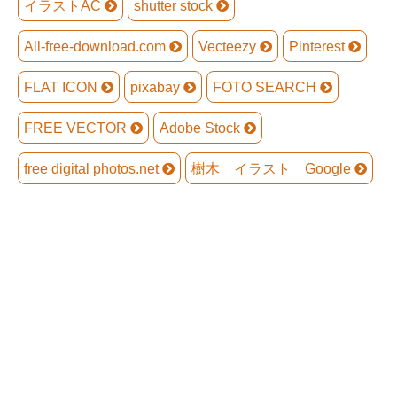
イラストAC
shutter stock
All-free-download.com
Vecteezy
Pinterest
FLAT ICON
pixabay
FOTO SEARCH
FREE VECTOR
Adobe Stock
free digital photos.net
樹木 イラスト Google