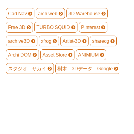
Cad Nav
arch web
3D Warehouse
Free 3D
TURBO SQUID
Pinterest
archive3D
xfrog
Artist-3D
sharecg
Archi DOM
Asset Store
ANIMIUM
スタジオ サカイ
樹木 3Dデータ Google