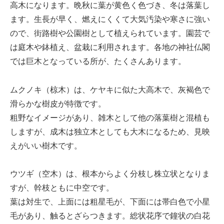
高木になります。晩秋に葉が黄色く色づき、冬は落葉し
ます。生長が早く、燃えにくくて大気汚染や寒さに強い
ので、街路樹や公園樹として植えられています。園芸で
は庭木や鉢植え、盆栽に利用されます。各地の神社仏閣
では巨木となっている所が、たくさんあります。
ムクノキ（椋木）は、ケヤキに似た大高木で、灰褐色で
滑らかな樹皮が特徴です。
粗野なイメージがあり、雑木として他の落葉樹と混植も
しますが、成木は独立木としても大木になるため、見映
えがいい樹木です。
ウツギ（空木）は、根本からよく分枝し株立状となりま
すが、幹枝ともに中空です。
葉は対生で、上面には粗星毛が、下面には帯白色で小星
毛があり、触るとざらつきます。総状花序で鐘状の白花