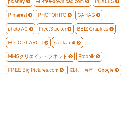
pixabay
All-free-download.com
PEXELS
Pinterest
PHOTOHITO
GAHAG
photo AC
Free.Stocker
BEIZ Graphics
FOTO SEARCH
stockvault
MMGクリエイティブネット
Freepik
FREE Big Pictures.com
樹木 写真 Google