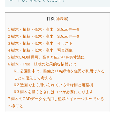
目次
[
非表示
]
1
樹木・植栽・低木・高木 2Dcadデータ
2
樹木・植栽・低木・高木 3Dcadデータ
3
樹木・植栽・低木・高木 イラスト
4
樹木・植栽・低木・高木 写真画像
5
樹木CAD使用可、高さと広がりを実寸法に
6
樹木・Tree・植栽の効果的な情報とは
6.1
公園樹木は、整備よりも緑地を住民が利用できる
ことを優先して考える
6.2
造園でよく用いられている常緑樹と落葉樹
6.3
樹木を描くときにはコツが必要になります
7
樹木のCADデータを活用し植栽のイメージ固めでやる
べきこと