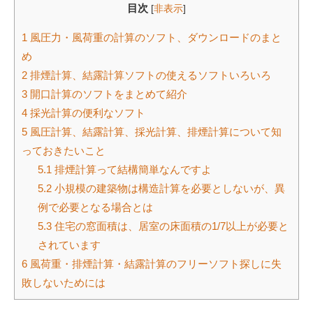
目次
[
非表示
]
1
風圧力・風荷重の計算のソフト、ダウンロードのまと
め
2
排煙計算、結露計算ソフトの使えるソフトいろいろ
3
開口計算のソフトをまとめて紹介
4
採光計算の便利なソフト
5
風圧計算、結露計算、採光計算、排煙計算について知
っておきたいこと
5.1
排煙計算って結構簡単なんですよ
5.2
小規模の建築物は構造計算を必要としないが、異
例で必要となる場合とは
5.3
住宅の窓面積は、居室の床面積の1/7以上が必要と
されています
6
風荷重・排煙計算・結露計算のフリーソフト探しに失
敗しないためには